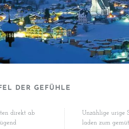
FEL DER GEFÜHLE
ten direkt ab
Unzählige urige 
nügend
laden zum gemütl