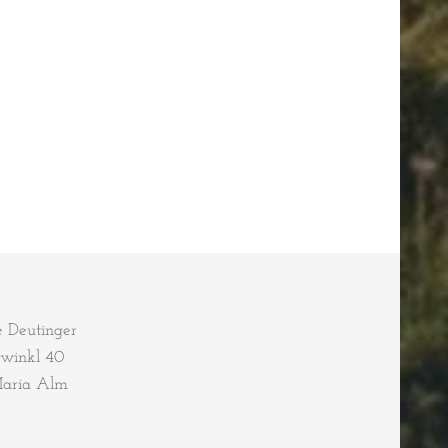
e Deutinger
rwinkl 40
Maria Alm