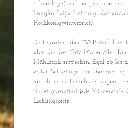
Schneelage) auf der präparierten
Langlaufloipe Richtung Natrunbah
Hochkönigwinterreich!
Dort warten über 120 Pistenkilomet
über die drei Orte Maria Alm, Die
Mühlbach erstrecken. Egal ob Sie d
ersten Schwünge am Übungshang z
verschneiten Tiefschneehängen free
findet garantiert jede Könnerstufe 
Lieblingspiste!