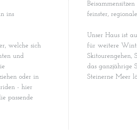
Beisammensitzen 
n ins
feinster, regional
Unser Haus ist a
er, welche sich
für weitere Wint
nten und
Skitourengehen, 
ie
das ganzjährige 
iehen oder in
Steinerne Meer l
riden - hier
die passende